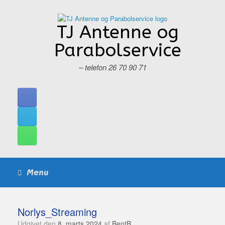
Gå
til
indhold
TJ Antenne og
Parabolservice
– telefon 26 70 90 71
Menu
Norlys_Streaming
Udgivet den
8. marts 2024
af
BentB