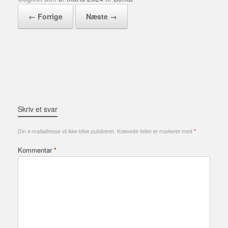
← Forrige
Næste →
Skriv et svar
Din e-mailadresse vil ikke blive publiceret.
Krævede felter er markeret med
*
Kommentar
*