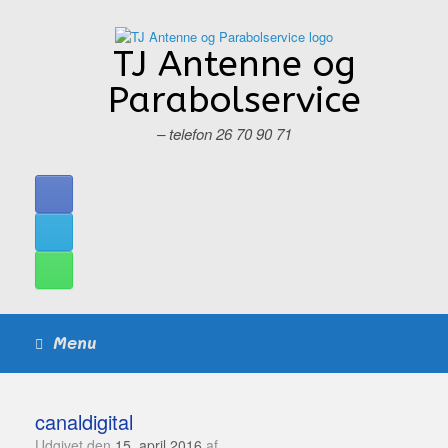
Gå
til
indhold
TJ Antenne og
Parabolservice
– telefon 26 70 90 71
Menu
canaldigital
Udgivet den
15. april 2016
af