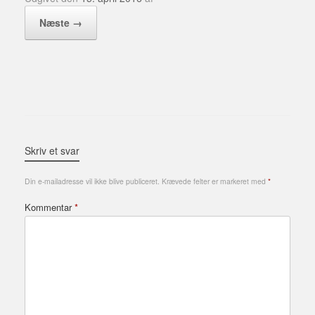
Næste →
Skriv et svar
Din e-mailadresse vil ikke blive publiceret.
Krævede felter er markeret med
*
Kommentar
*