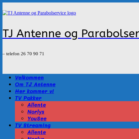
Gå
til
indhold
TJ Antenne og Parabolser
– telefon 26 70 90 71
Velkommen
Om TJ Antenne
Her kommer vi
TV Pakker
Allente
Norlys
YouSee
TV Streaming
Allente
Norlys