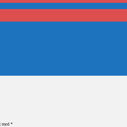
et med
*