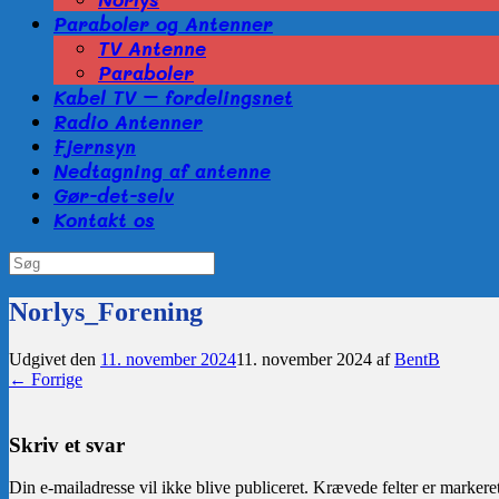
Paraboler og Antenner
TV Antenne
Paraboler
Kabel TV – fordelingsnet
Radio Antenner
Fjernsyn
Nedtagning af antenne
Gør-det-selv
Kontakt os
Søg
efter:
Norlys_Forening
Udgivet den
11. november 2024
11. november 2024
af
BentB
← Forrige
Skriv et svar
Din e-mailadresse vil ikke blive publiceret.
Krævede felter er marker