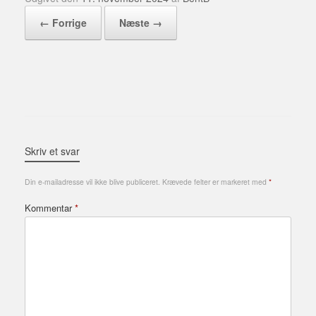
← Forrige
Næste →
Skriv et svar
Din e-mailadresse vil ikke blive publiceret.
Krævede felter er markeret med
*
Kommentar
*