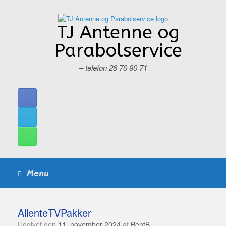
Gå
til
indhold
TJ Antenne og
Parabolservice
– telefon 26 70 90 71
Menu
AllenteTVPakker
Udgivet den
11. november 2024
af
BentB