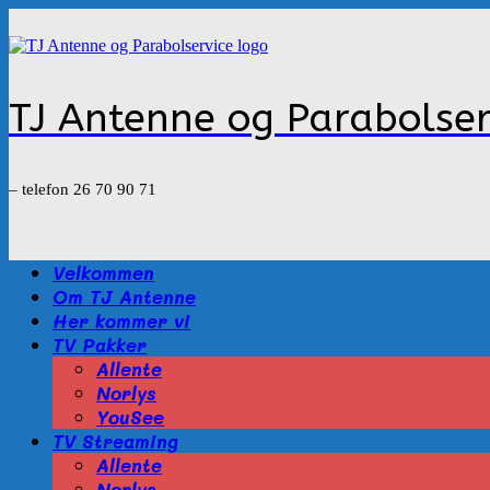
Gå
til
indhold
TJ Antenne og Parabolser
– telefon 26 70 90 71
Velkommen
Om TJ Antenne
Her kommer vi
TV Pakker
Allente
Norlys
YouSee
TV Streaming
Allente
Norlys