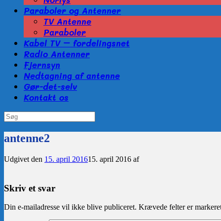
Paraboler og Antenner
TV Antenne
Paraboler
Kabel TV – fordelingsnet
Radio Antenner
Fjernsyn
Nedtagning af antenne
Gør-det-selv
Kontakt os
Søg
efter:
antenne2
Udgivet den
15. april 2016
15. april 2016
af
Skriv et svar
Din e-mailadresse vil ikke blive publiceret.
Krævede felter er marker