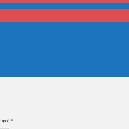
et med
*