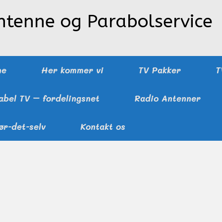
ntenne og Parabolservice
ne
Her kommer vi
TV Pakker
T
abel TV – fordelingsnet
Radio Antenner
ør-det-selv
Kontakt os