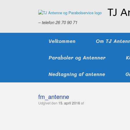
Gå
til
TJ A
indhold
– telefon 26 70 90 71
Velkommen
Om TJ Anten
Paraboler og Antenner
K
Nedtagning af antenne
G
fm_antenne
Udgivet den
15. april 2016
af