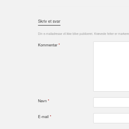
Skriv et svar
Din e-mailadresse vil ikke blive publiceret.
Krævede felter er marker
Kommentar
*
Navn
*
E-mail
*