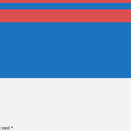
et med
*