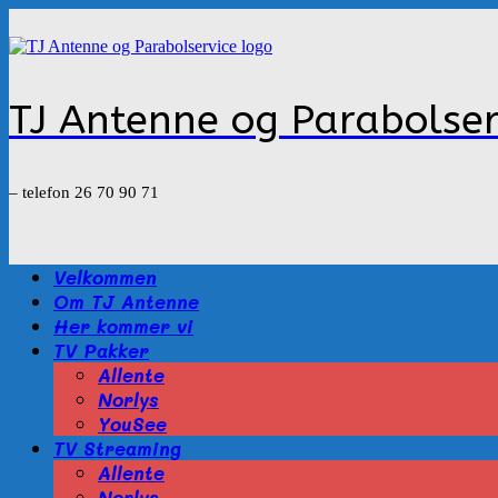
Gå
til
indhold
TJ Antenne og Parabolser
– telefon 26 70 90 71
Velkommen
Om TJ Antenne
Her kommer vi
TV Pakker
Allente
Norlys
YouSee
TV Streaming
Allente
Norlys