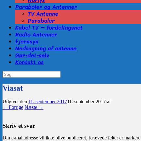
Paraboler og Antenner
TV Antenne
Paraboler
Kabel TV – fordelingsnet
Radio Antenner
Fjernsyn
Nedtagning af antenne
Gør-det-selv
Kontakt os
Søg
efter:
Viasat
Udgivet den
11. september 2017
11. september 2017
af
← Forrige
Næste →
Skriv et svar
Din e-mailadresse vil ikke blive publiceret.
Krævede felter er marker