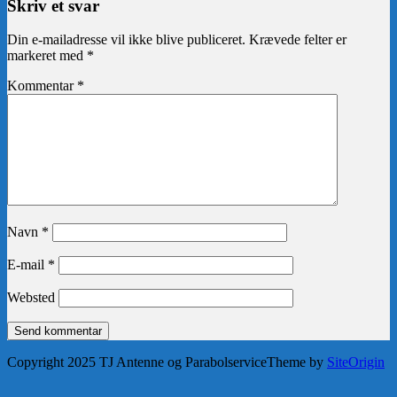
Skriv et svar
Din e-mailadresse vil ikke blive publiceret.
Krævede felter er
markeret med
*
Kommentar
*
Navn
*
E-mail
*
Websted
Copyright 2025 TJ Antenne og Parabolservice
Theme by
SiteOrigin