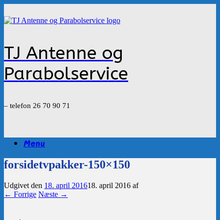
Gå
til
indhold
TJ Antenne og
Parabolservice
– telefon 26 70 90 71
Menu
forsidetvpakker-150×150
Udgivet den
18. april 2016
18. april 2016
af
← Forrige
Næste →