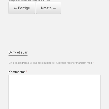
← Forrige
Næste →
Skriv et svar
Din e-mailadresse vil ikke blive publiceret.
Krævede felter er markeret med
*
Kommentar
*