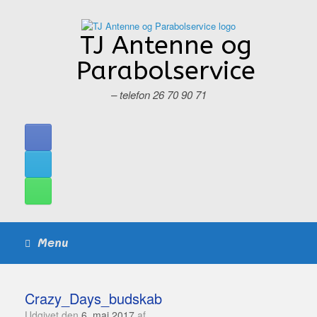
Gå
til
indhold
TJ Antenne og
Parabolservice
– telefon 26 70 90 71
Menu
Crazy_Days_budskab
Udgivet den
6. maj 2017
af