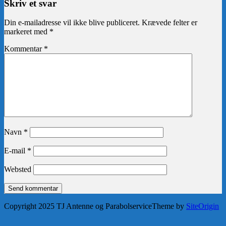
Skriv et svar
Din e-mailadresse vil ikke blive publiceret.
Krævede felter er
markeret med
*
Kommentar
*
Navn
*
E-mail
*
Websted
Copyright 2025 TJ Antenne og Parabolservice
Theme by
SiteOrigin