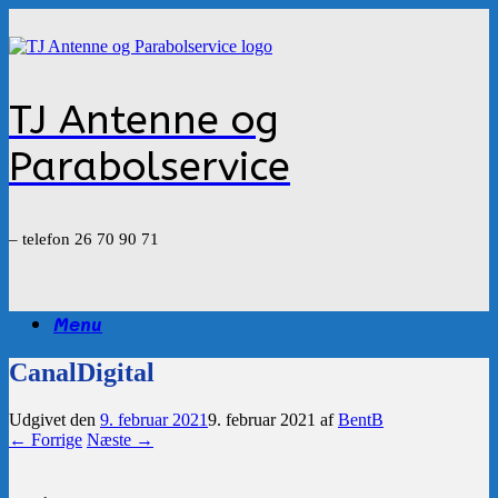
Gå
til
indhold
TJ Antenne og
Parabolservice
– telefon 26 70 90 71
Menu
CanalDigital
Udgivet den
9. februar 2021
9. februar 2021
af
BentB
← Forrige
Næste →